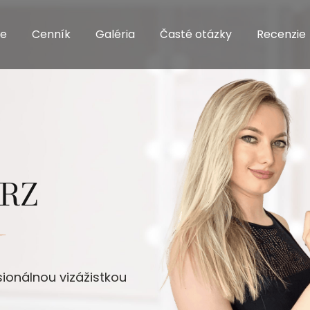
e
Cenník
Galéria
Časté otázky
Recenzie
URZ
sionálnou vizážistkou