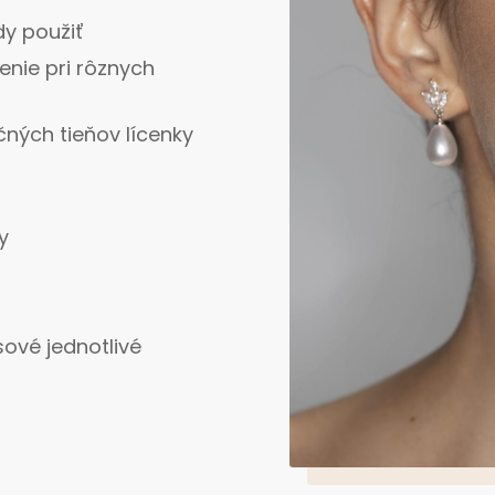
dy použiť
enie pri rôznych
čných tieňov lícenky
y
sové jednotlivé