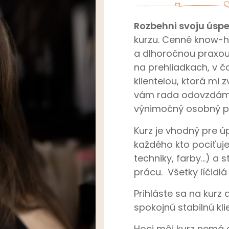
Rozbehni svoju úspe
kurzu. Cenné know-
a dlhoročnou praxou 
na prehliadkach, v č
klientelou, ktorá mi z
vám rada odovzdám n
výnimočný osobný pr
Kurz je vhodný pre ú
každého kto pociťuje 
techniky, farby…) a s
prácu. Všetky líčidlá
Prihláste sa na kurz 
spokojnú stabilnú kli
Hoci môj kurz nemá o