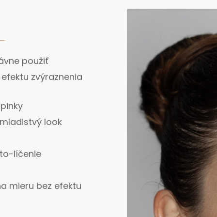
ávne použiť
 efektu zvýraznenia
upinky
ý mladistvý look
to-líčenie
a mieru bez efektu
u