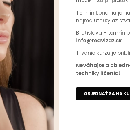
môžem za príplatok 
Termín konania je n
najmä utorky až štvtk
Bratislava – termín 
info@reavizaz.sk
Trvanie kurzu je pribl
Neváhajte a objedna
techniky líčenia!
OBJEDNAŤ SA NA KU