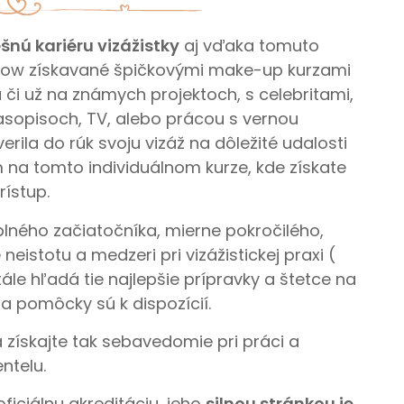
šnú kariéru vizážistky
aj vďaka tomuto
how získavané špičkovými make-up kurzami
či už na známych projektoch, s celebritami,
asopisoch, TV, alebo prácou s vernou
verila do rúk svoju vizáž na dôležité udalosti
a tomto individuálnom kurze, kde získate
ístup.
plného začiatočníka, mierne pokročilého,
neistotu a medzeri pri vizážistickej praxi (
tále hľadá tie najlepšie prípravky a štetce na
 a pomôcky sú k dispozícií.
a získajte tak sebavedomie pri práci a
entelu.
ficiálnu akreditáciu, jeho
silnou stránkou je