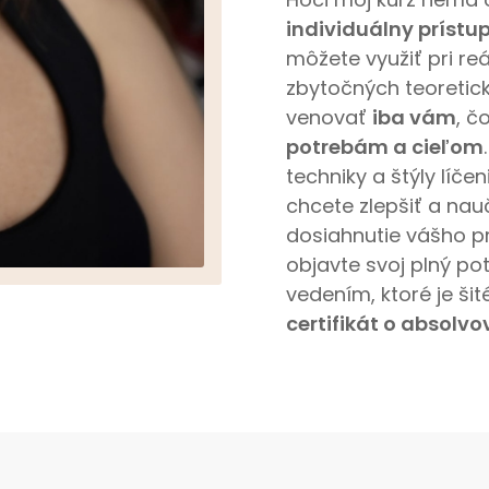
individuálny prístu
môžete využiť pri re
zbytočných teoretic
venovať
iba vám
, č
potrebám a cieľom
techniky a štýly líče
chcete zlepšiť a nau
dosiahnutie vášho pr
objavte svoj plný po
vedením, ktoré je ši
certifikát o absolvo