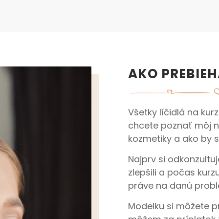
AKO PREBIEH
Všetky líčidlá na ku
chcete poznať môj n
kozmetiky a ako by s
Najprv si odkonzultu
zlepšili a počas kur
práve na danú probl
Modelku si môžete p