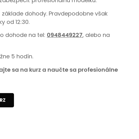
zabezpečiť profesionálnu modelku.
a základe dohody. Pravdepodobne však
y od 12:30.
po dohode na tel:
0948449227
, alebo na
ižne 5 hodín.
jte sa na kurz a naučte sa profesionálne
RZ