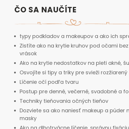
ČO SA NAUČÍTE
typy podkladov a makeupov a ako ich spr
Zistíte ako na krytie kruhov pod očami bez
vrások
Ako na krytie nedostatkov na pleti akné, š
Osvojíte si tipy a triky pre svieži rozžiaren
Líčenie očí podľa tvaru
Postup pre denné, večerné, svadobné a fo
Techniky tieňovania očných tieňov
Dozviete sa ako naniesť makeup a púder n
masky
Ako na dlhotrvácne líčenie, správnu fixáci