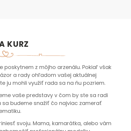
A KURZ
rze poskytnem z môjho arzenálu. Pokiaľ však
ázor a rady ohľadom vašej aktuálnej
te ju mohli využiť rada sa na ňu pozriem.
jeme vaše predstavy v čom by ste sa radi
zu sa budeme snažiť čo najviac zamerať
ematiku.
riniesť svoju. Mama, kamarátka, alebo vám