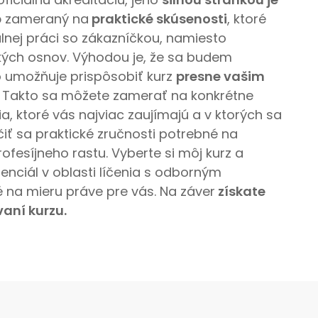
p
zameraný na
praktické skúsenosti
, ktoré
álnej práci so zákazníčkou, namiesto
kých osnov. Výhodou je, že sa budem
o umožňuje prispôsobiť kurz
presne vašim
. Takto sa môžete zamerať na konkrétne
nia, ktoré vás najviac zaujímajú a v ktorých sa
čiť sa praktické zručnosti potrebné na
ofesíjneho rastu. Vyberte si môj kurz a
tenciál v oblasti líčenia s odborným
té na mieru práve pre vás. Na záver
získate
vaní kurzu.