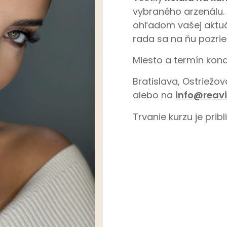
vybraného arzenálu.
ohľadom vašej aktuál
rada sa na ňu pozri
Miesto a termín kon
Bratislava, Ostriežo
alebo na
info@reavi
Trvanie kurzu je pribl