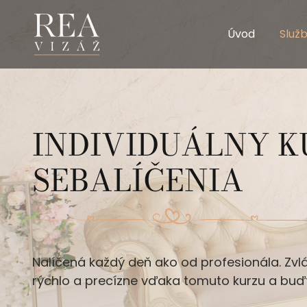
Úvod
Služ
INDIVIDUÁLNY K
SEBALÍČENIA
Nalíčená každý deň ako od profesionála. Zvl
rýchlo a precízne vďaka tomuto kurzu a buď