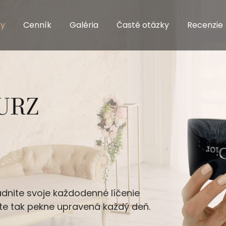
by
Cenník
Galéria
Časté otázky
Recenzie
URZ
ádnite svoje každodenné líčenie
te tak pekne upravená každý deň.