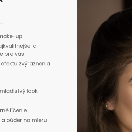
 make-up
kvalitnejšej a
e pre vás
 efektu zvýraznenia
ý mladistvý look
né líčenie
 a púder na mieru