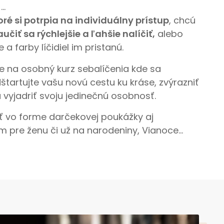
 …
ré si potrpia na individuálny prístup
, chcú
učiť sa rýchlejšie a ľahšie nalíčiť,
alebo
e a farby líčidiel im pristanú.
e na osobný kurz sebalíčenia kde sa
tartujte vašu novú cestu ku kráse, zvýrazniť
a vyjadriť svoju jedinečnú osobnosť.
ť vo forme darčekovej poukážky aj
 pre ženu či už na narodeniny, Vianoce…