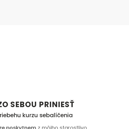
ZO SEBOU PRINIESŤ
priebehu kurzu sebalíčenia
rze poskytnem
z môjho starostlivo