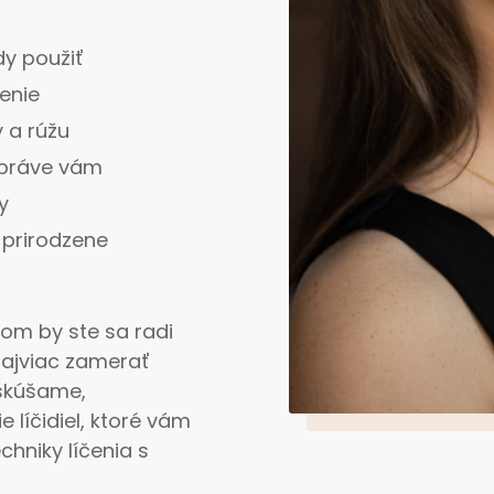
dy použiť
enie
 a rúžu
e práve vám
y
 prirodzene
om by ste sa radi
najviac zamerať
 skúšame,
 líčidiel, ktoré vám
chniky líčenia s