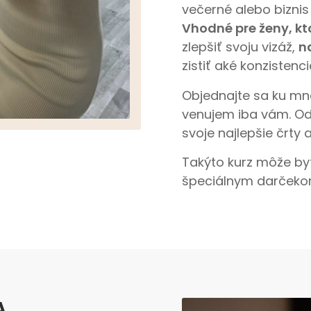
večerné alebo biznis
Vhodné pre ženy, kto
zlepšiť svoju vizáž,
na
zistiť aké konzistenci
Objednajte sa ku mn
venujem iba vám. Odš
svoje najlepšie črty 
Takýto kurz môže by
špeciálnym darčekom
A