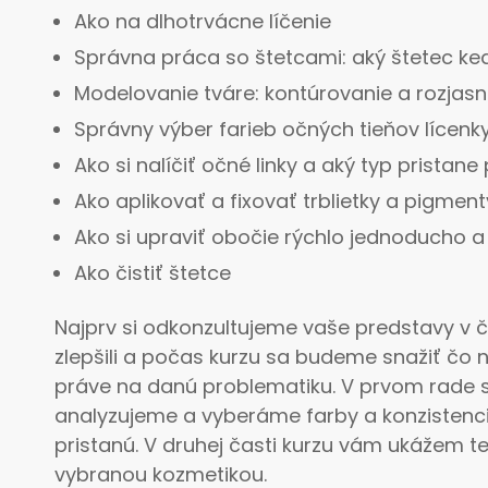
Ako na dlhotrvácne líčenie
Správna práca so štetcami: aký štetec ke
Modelovanie tváre: kontúrovanie a rozjasn
Správny výber farieb očných tieňov lícenky
Ako si nalíčiť očné linky a aký typ pristan
Ako aplikovať a fixovať trblietky a pigment
Ako si upraviť obočie rýchlo jednoducho a
Ako čistiť štetce
Najprv si odkonzultujeme vaše predstavy v č
zlepšili a počas kurzu sa budeme snažiť čo 
práve na danú problematiku. V prvom rade
analyzujeme a vyberáme farby a konzistencie
pristanú. V druhej časti kurzu vám ukážem te
vybranou kozmetikou.