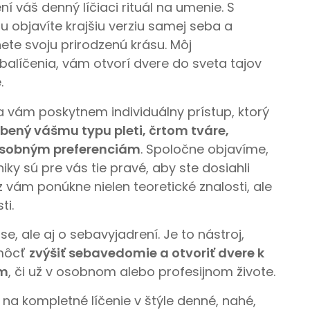
í váš denný líčiaci rituál na umenie. S
 objavíte krajšiu verziu samej seba a
ete svoju prirodzenú krásu. Môj
balíčenia, vám otvorí dvere do sveta tajov
.
 vám poskytnem individuálny prístup, ktorý
bený vášmu typu pleti, črtom tváre,
osobným preferenciám
. Spoločne objavíme,
iky sú pre vás tie pravé, aby ste dosiahli
z vám ponúkne nielen teoretické znalosti, ale
ti.
áse, ale aj o sebavyjadrení. Je to nástroj,
môcť
zvýšiť sebavedomie a otvoriť dvere k
am
, či už v osobnom alebo profesijnom živote.
a kompletné líčenie v štýle denné, nahé,