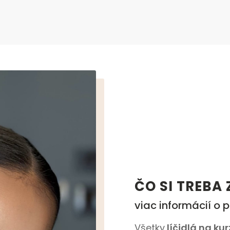
ČO SI TREBA 
viac informácií o 
Všetky
líčidlá na ku