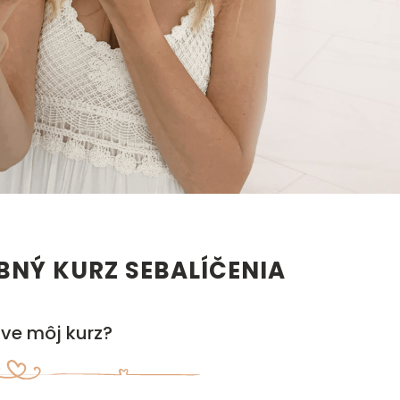
NÝ KURZ SEBALÍČENIA
áve môj kurz?