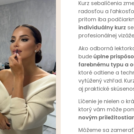
Kurz sebalíčenia zmen
radosťou a ľahkosťou
pritom iba podčiarkn
individuálny kurz
se
profesionálnej vizáže
Ako odborná lektorka
bude
úplne prispôso
farebnému typu a 
ktoré odtiene a techn
vytúžený vzhľad. Kur
aj praktické skúsenos
Líčenie je nielen o kr
ktorý vám môže po
novým príležitosti
Môžeme sa zamerať n