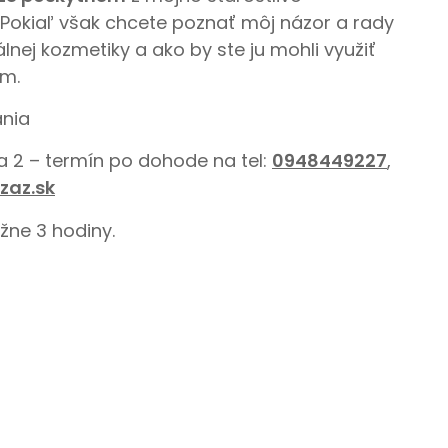
 Pokiaľ však chcete poznať môj názor a rady
nej kozmetiky a ako by ste ju mohli využiť
em.
ania
va 2 – termín po dohode na tel:
0948449227
,
zaz.sk
ižne 3 hodiny.