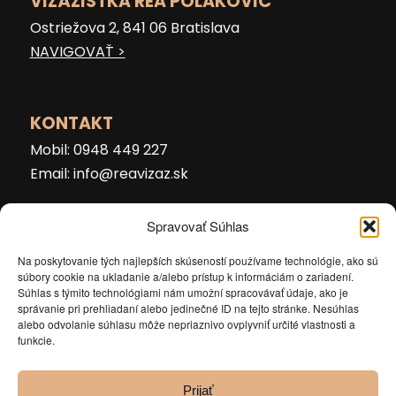
VIZÁŽISTKA REA POLAKOVIČ
Ostriežova 2, 841 06 Bratislava
NAVIGOVAŤ >
KONTAKT
Mobil:
0948 449 227
Email:
info@reavizaz.sk
Spravovať Súhlas
Na poskytovanie tých najlepších skúseností používame technológie, ako sú
súbory cookie na ukladanie a/alebo prístup k informáciám o zariadení.
Súhlas s týmito technológiami nám umožní spracovávať údaje, ako je
správanie pri prehliadaní alebo jedinečné ID na tejto stránke. Nesúhlas
alebo odvolanie súhlasu môže nepriaznivo ovplyvniť určité vlastnosti a
funkcie.
Prijať