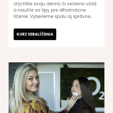
Urýchlite svoju dennú či večernú vizáž
a naučte sa tipy pre dlhotrvácne
líčenie. Vyberieme spolu aj správne
techniky líčenia, vhodné štetce farby a
konzistencie líčidiel.
KURZ SEBALÍČENIA