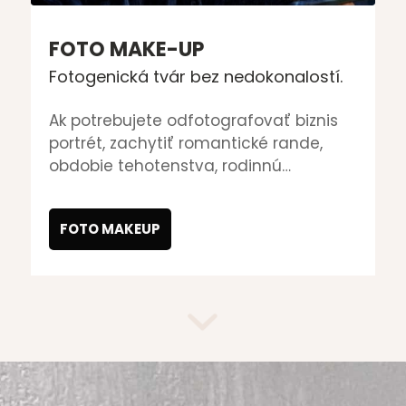
FOTO MAKE-UP
Fotogenická tvár bez nedokonalostí.
Ak potrebujete odfotografovať biznis
portrét, zachytiť romantické rande,
obdobie tehotenstva, rodinnú
atmosféru, alebo si ako modelka
rozšíriť portfólio booku o profesionálne
FOTO MAKEUP
fotografie, rada vám pomôžem
vytvoriť profesionálne fotogenické
líčenie, vďaka ktorému bude výsledná
fotka ešte dokonalejšia.