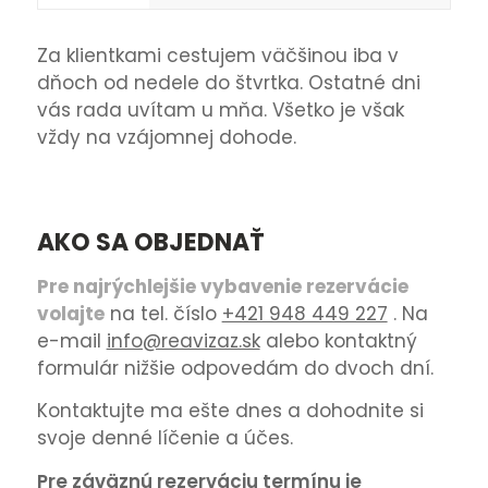
Za klientkami cestujem väčšinou iba v
dňoch od nedele do štvrtka. Ostatné dni
vás rada uvítam u mňa. Všetko je však
vždy na vzájomnej dohode.
AKO SA OBJEDNAŤ
Pre najrýchlejšie vybavenie rezervácie
volajte
na tel. číslo
+421 948 449 227
. Na
e-mail
info@reavizaz.sk
alebo kontaktný
formulár nižšie odpovedám do dvoch dní.
Kontaktujte ma ešte dnes a dohodnite si
svoje denné líčenie a účes.
Pre záväznú rezerváciu termínu je