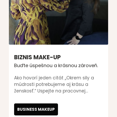
BIZNIS MAKE-UP
Buďte úspešnou a krásnou zároveň.
Ako hovorí jeden citát ,,Okrem sily a
múdrosti potrebujeme aj krásu a
ženskosť.“ Uspejte na pracovnej
schôdzke, zhromaždení či pri vyjadrení
pre médiá aj vďaka sebaistote a
BUSINESS MAKEUP
sympatiám, ktoré získate aj vďaka