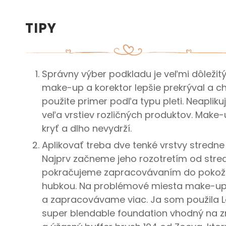
TIPY
Správny výber podkladu je veľmi dôleži
make-up a korektor lepšie prekrýval a c
použite primer podľa typu pleti. Neaplikuj
veľa vrstiev rozličných produktov. Mak
kryť a dlho nevydrží.
Aplikovať treba dve tenké vrstvy stredn
Najprv začneme jeho rozotretím od stre
pokračujeme zapracovávaním do pokož
hubkou. Na problémové miesta make-u
a zapracovávame viac. Ja som použila L
super blendable foundation vhodný na z