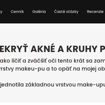
ky
Cenník
Galéria
Časté otázky
Recenzie
EKRYŤ AKNÉ A KRUHY 
ako líčiť a zväčšiť oči tento krát sa z
ej vrstvy makeu-pu a to opäť na mojej
 zjednotila základnou vrstvou make-upu