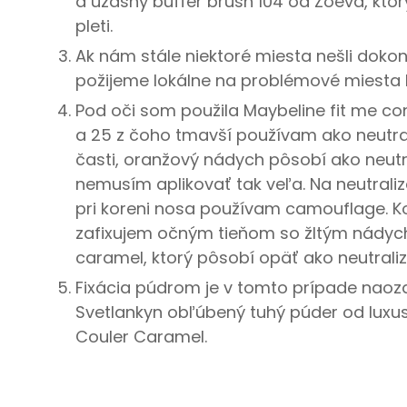
a úžasný buffer brush 104 od Zoeva, ktor
pleti.
Ak nám stále niektoré miesta nešli dokon
požijeme lokálne na problémové miesta k
Pod oči som použila Maybeline fit me co
a 25 z čoho tmavší používam ako neutral
časti, oranžový nádych pôsobí ako neutr
nemusím aplikovať tak veľa. Na neutrali
pri koreni nosa používam camouflage. K
zafixujem očným tieňom so žltým nády
caramel, ktorý pôsobí opäť ako neutraliz
Fixácia púdrom je v tomto prípade naoza
Svetlankyn obľúbený tuhý púder od luxus
Couler Caramel.