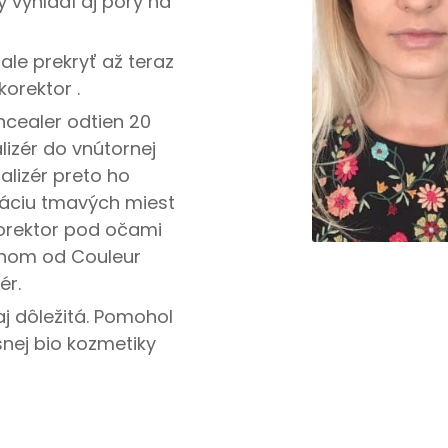
ý vyhladí aj póry na
ale prekryť až teraz
orektor .
ncealer odtien 20
izér do vnútornej
alizér preto ho
záciu tmavých miest
orektor pod očami
chom od Couleur
ér.
j dôležitá. Pomohol
nej bio kozmetiky