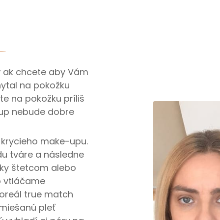
tý ak chcete aby Vám
hytal na pokožku
te na pokožku príliš
e-up nebude dobre
e krycieho make-upu.
du tváre a následne
ky štetcom alebo
p vtláčame
oreál true match
miešanú pleť